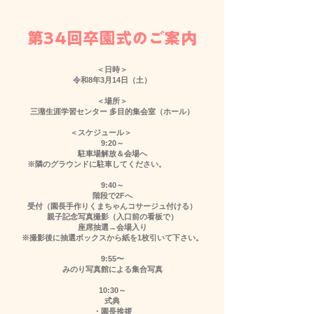
第34回卒園式のご案内
＜日時＞
令和8年3月14日（土）
＜場所＞
三潴生涯学習センター 多目的集会室（ホール）
＜スケジュール＞
9:20～
駐車場解放＆会場へ
※隣のグラウンドに駐車してください。
9:40～
階段で2Fへ
受付（園長手作りくまちゃんコサージュ付ける）
親子記念写真撮影（入口前の看板で）
座席抽選→会場入り
※撮影後に抽選ボックスから紙を1枚引いて下さい。
9:55〜
みのり写真館による集合写真
10:30～
式典
・園長挨拶