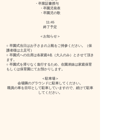
・卒業証書授与
・卒園児発表
・卒園児の歌
11:45
終了予定
＜お知らせ＞
○ 卒園式当日はお子さまの上靴をご持参ください。（保
護者様は土足可）
○ 卒園式への出席は各家庭4名（大人のみ）とさせて頂き
ます。
○ 卒園式を滞りなく進行するため、在園弟妹は家庭保育
もしくは保育園にてお預かりします。
＜駐車場＞
​会場隣のグラウンドに駐車してください。
​職員の車を目印として駐車していますので、続けて駐車
してください。