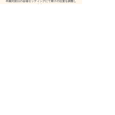
卒園式前日の会場セッティングにて椅子の位置を調整し
ます。
イメージ図と異なる場合があるため、ご了承ください。
抽選番号席（ペア席）にて見えにくい等があった際は、
お互いに声を掛け合い、思い出深い卒園式づくりにご協
力をお願いします。
参加する皆さまが我が子の立派な姿を見届け、惜しみな
い拍手と愛情を贈ることができるよう、職員一同、心を
込めて卒園式を執り行わせていただきます。