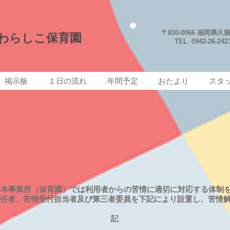
〒830-0066
福岡県久留
わらしこ保育園
TEL 0942-26-2423
掲示板
１日の流れ
年間予定
おたより
スタ
、本事業所（保育園）では利用者からの苦情に適切に対応する体制
任者、苦情受付担当者及び第三者委員を下記により設置し、苦情
記