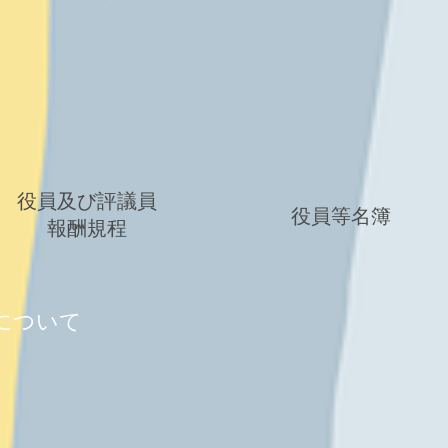
役員及び評議員
役員等名簿
報酬規程
について