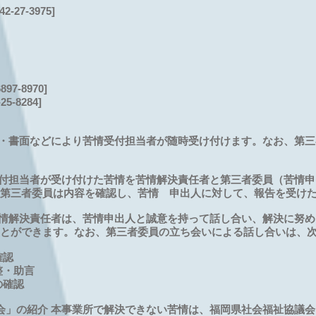
27-3975]
7-8970]
-8284]
話・書面などにより苦情受付担当者が随時受け付けます。なお、第
受付担当者が受け付けた苦情を苦情解決責任者と第三者委員（苦情
第三者委員は内容を確認し、苦情 申出人に対して、報告を受け
苦情解決責任者は、苦情申出人と誠意を持って話し合い、解決に努
とができます。なお、第三者委員の立ち会いによる話し合いは、
確認
整・助言
の確認
会」の紹介 本事業所で解決できない苦情は、福岡県社会福祉協議