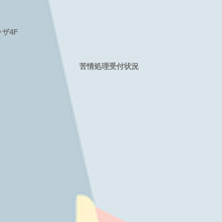
ザ4F
苦情処理受付状況