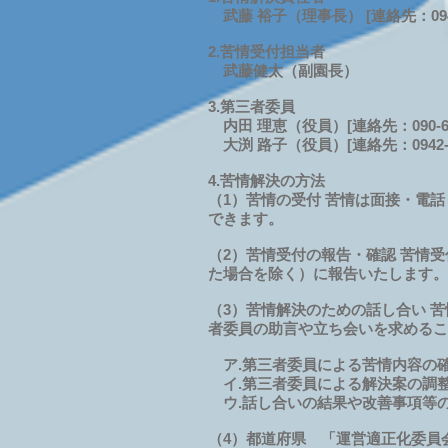
武藤 裕子（理事長） [連絡先：0942-
2.苦情受付担当者
武藤健太（副園長）
3.第三者委員
内田 理恵（役員）[連絡先：090-689
大渕 路子（役員）[連絡先：0942-25
4.苦情解決の方法
（1）苦情の受付 苦情は面接・電
できます。
（2）苦情受付の報告・確認 苦情
た場合を除く）に報告いたします。
（3）苦情解決のための話し合い 
者委員の助言や立ち会いを求めるこ
ア.第三者委員による苦情内容の
イ.第三者委員による解決案の調
ウ.話し合いの結果や改善事項等
（4）都道府県 「運営適正化委員