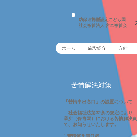
幼保連携型認定こども園
社会福祉法人​ 宮本福祉会
ホーム
施設紹介
方針
苦情解決対策
「苦情申出窓口」の設置について
社会福祉法第32条の規定により
業所（保育園）における苦情解決責
で、お知らせいたします。
1.苦情解決責任者