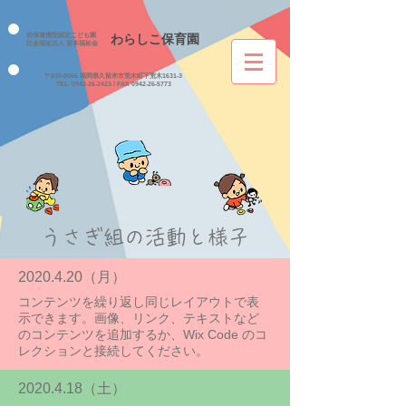
幼保連携型認定こども園
わらしこ保育園
社会福祉法人​ 宮本福祉会
〒830-0066
福岡県久留米市荒木町下荒木1631-3
TEL
0942-26-2423
/ FAX
0942-26-5773
​うさぎ組の活動と様子
2020.4.20
（月）
コンテンツを繰り返し同じレイアウトで表
示できます。画像、リンク、テキストなど
のコンテンツを追加するか、Wix Code のコ
レクションと接続してください。
​2020.4.18（土）