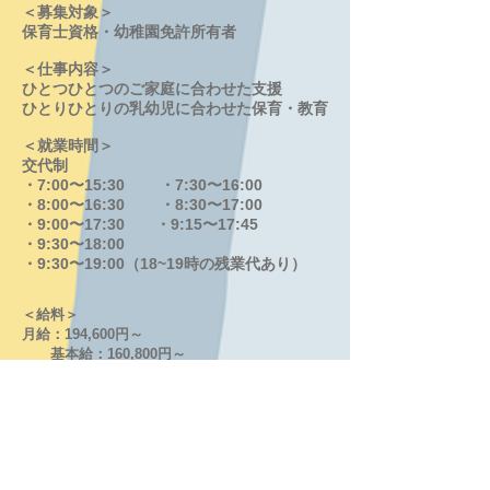
＜募集対象＞
保育士資格・幼稚園免許所有者
＜仕事内容＞
ひとつひとつのご家庭に合わせた支援
ひとりひとりの乳幼児に合わせた保育・教育
＜就業時間＞
交代制
・7:00〜15:30 ・7:30〜16:00
・8:00〜16:30 ・8:30〜17:00
・9:00〜17:30 ・9:15〜17:45
・9:30〜18:00
・9:30〜19:00（18~19時の残業代あり）
＜給料＞
月給：194,600円～
基本給：160,800円～
※経験年数加算あり
処遇改善手当I ：20,000円
処遇改善手当3：10,800円
特殊業務手当 ： 3,000円
交通費：上限11,570円／月
試用期間：3ヶ月間（待遇・給与は変動なし）