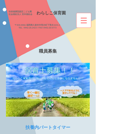
幼保連携型認定こども園
わらしこ保育園
社会福祉法人​ 宮本福祉会
〒830-0066
福岡県久留米市荒木町下荒木1631-3
TEL
0942-26-2423
/ FAX
0942-26-5773
職員募集
扶養内パートタイマー